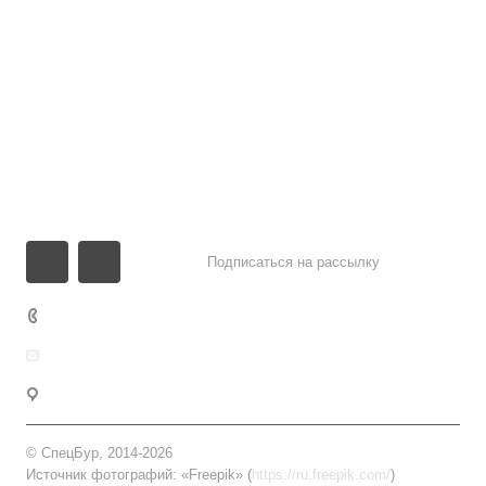
Объекты
Цены
Информация
Компания
Контакты
Подписаться на рассылку
+7 (343) 213-60-00
mail@burenieskvazhin.ru
с. Кашино
© СпецБур, 2014-2026
Источник фотографий: «Freepik» (
https://ru.freepik.com/
)